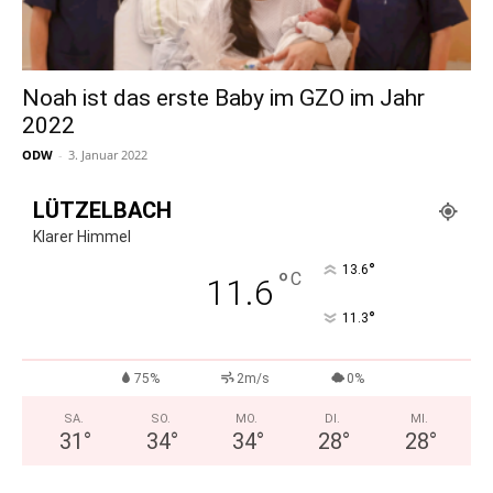
Noah ist das erste Baby im GZO im Jahr
2022
ODW
-
3. Januar 2022
LÜTZELBACH
Klarer Himmel
°
13.6
°
C
11.6
°
11.3
75%
2m/s
0%
SA.
SO.
MO.
DI.
MI.
31
°
34
°
34
°
28
°
28
°