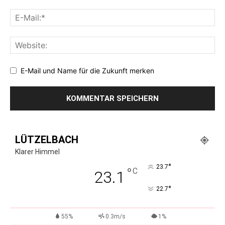
E-Mail und Name für die Zukunft merken
LÜTZELBACH
Klarer Himmel
°
23.7
°
C
23.1
°
22.7
55%
0.3m/s
1%