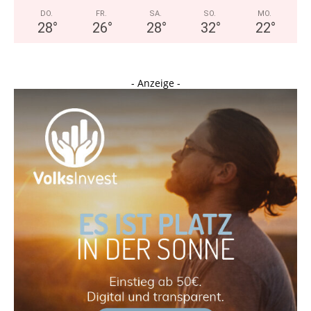
DO.
FR.
SA.
SO.
MO.
28
°
26
°
28
°
32
°
22
°
- Anzeige -