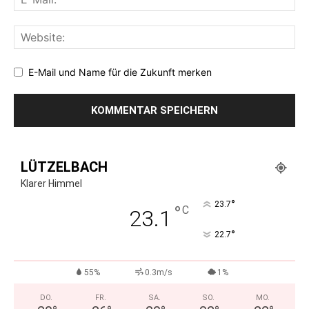
E-Mail und Name für die Zukunft merken
LÜTZELBACH
Klarer Himmel
°
23.7
°
C
23.1
°
22.7
55%
0.3m/s
1%
DO.
FR.
SA.
SO.
MO.