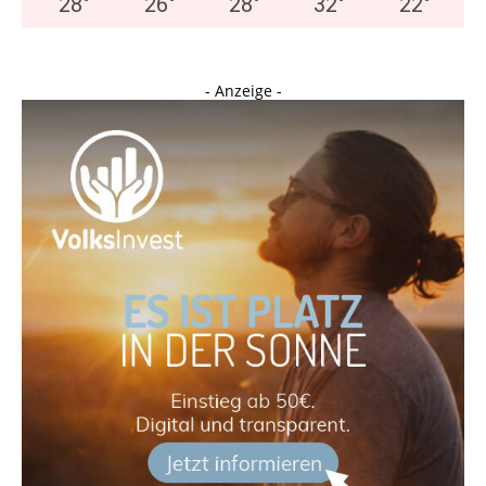
28
°
26
°
28
°
32
°
22
°
- Anzeige -