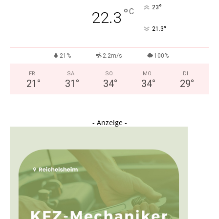
°
23
°
C
22.3
°
21.3
21%
2.2m/s
100%
FR.
SA.
SO.
MO.
DI.
21
°
31
°
34
°
34
°
29
°
- Anzeige -