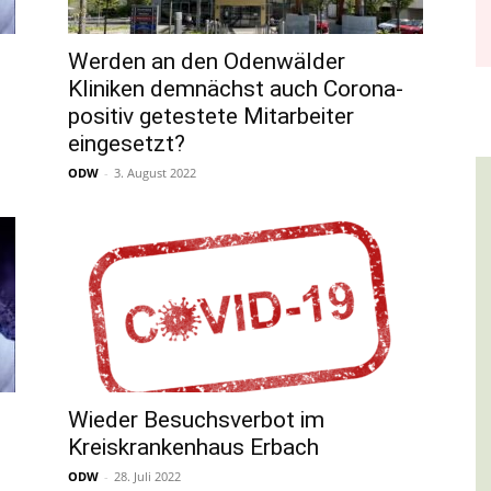
Werden an den Odenwälder
Kliniken demnächst auch Corona-
positiv getestete Mitarbeiter
eingesetzt?
ODW
-
3. August 2022
Wieder Besuchsverbot im
Kreiskrankenhaus Erbach
ODW
-
28. Juli 2022