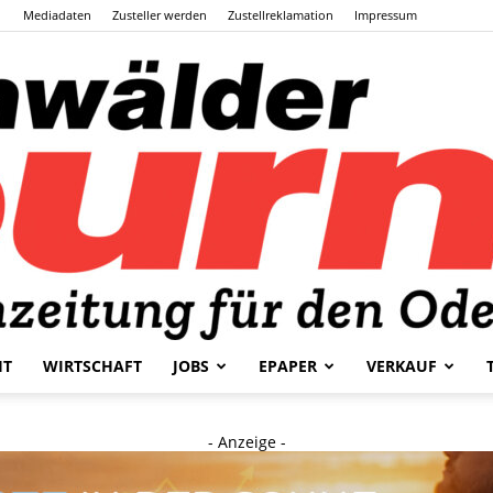
Mediadaten
Zusteller werden
Zustellreklamation
Impressum
HT
WIRTSCHAFT
JOBS
EPAPER
VERKAUF
Odenwälder
- Anzeige -