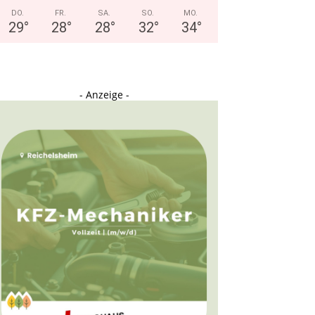
DO.
FR.
SA.
SO.
MO.
29
°
28
°
28
°
32
°
34
°
- Anzeige -