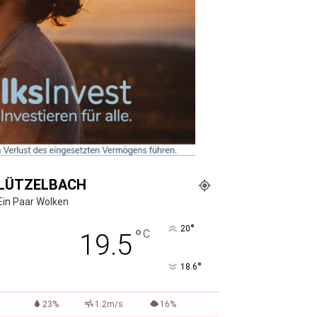
LÜTZELBACH
Ein Paar Wolken
°
20
°
C
19.5
°
18.6
23%
1.2m/s
16%