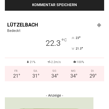
LÜTZELBACH
Bedeckt
°
23
°
C
22.3
°
21.3
21%
2.2m/s
100%
FR.
SA.
SO.
MO.
DI.
21
°
31
°
34
°
34
°
29
°
- Anzeige -