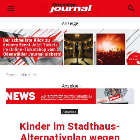
- Anzeige -
Start
Aktuelles
- Anzeige -
Aktuelles
Kinder im Stadthaus-
Alternativplan wegen