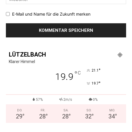
E-Mail und Name für die Zukunft merken
LÜTZELBACH
Klarer Himmel
°
21.1
°
C
19.9
°
19.7
57%
2m/s
0%
DO.
FR.
SA.
SO.
MO.
29
°
28
°
28
°
32
°
34
°