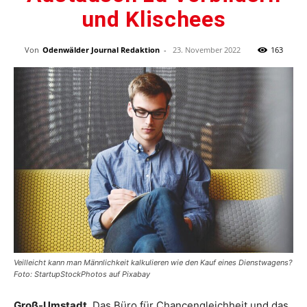
und Klischees
Von
Odenwälder Journal Redaktion
-
23. November 2022
163
Veilleicht kann man Männlichkeit kalkulieren wie den Kauf eines Dienstwagens?
Foto: StartupStockPhotos auf Pixabay
Groß-Umstadt.
Das Büro für Chancengleichheit und das