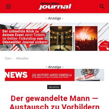
- Anzeige -
Start
Aktuelles
- Anzeige -
Aktuelles
Der gewandelte Mann —
Austausch zu Vorbildern