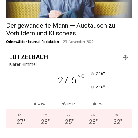
Der gewandelte Mann — Austausch zu
Vorbildern und Klischees
Odenwälder Journal Redaktion
-
23. November 2022
LÜTZELBACH
Klarer Himmel
°
27.6
°
C
27.6
°
27.6
48%
3m/s
1%
MI.
DO.
FR.
SA.
SO.
27
°
28
°
25
°
28
°
32
°