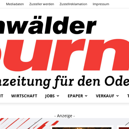
Mediadaten
Zusteller werden
Zustellreklamation
Impressum
HT
WIRTSCHAFT
JOBS
EPAPER
VERKAUF
Odenwälder
- Anzeige -