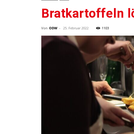
Bratkartoffeln 
Von
ODW
-
25. Februar 2022
1103