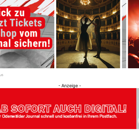
Journal
us
- Anzeige -