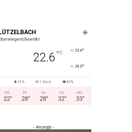
LÜTZELBACH
Überwiegend Bewölkt
°
23.6
°
C
22.6
°
20.5
21%
1.3m/s
83%
DO.
FR.
SA.
SO.
MO.
22
°
28
°
28
°
32
°
33
°
- Anzeige -