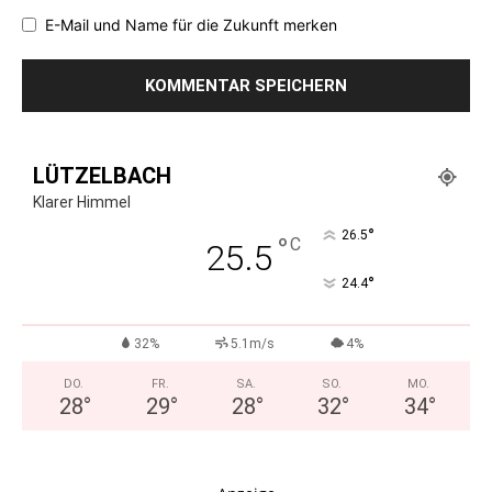
E-Mail und Name für die Zukunft merken
LÜTZELBACH
Klarer Himmel
°
26.5
°
C
25.5
°
24.4
32%
5.1m/s
4%
DO.
FR.
SA.
SO.
MO.
28
°
29
°
28
°
32
°
34
°