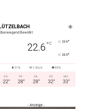
LÜTZELBACH
Überwiegend Bewölkt
°
23.6
°
C
22.6
°
20.5
21%
1.3m/s
83%
DO.
FR.
SA.
SO.
MO.
22
°
28
°
28
°
32
°
33
°
- Anzeige -