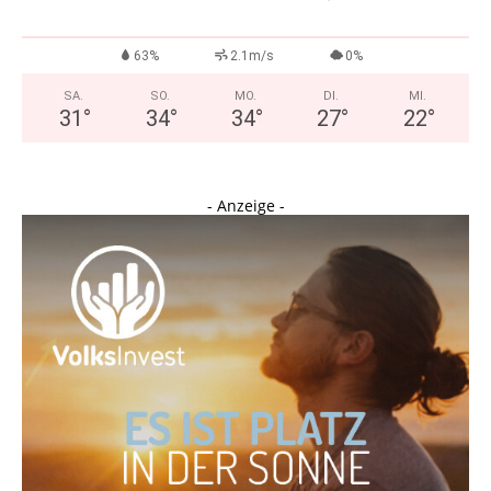
63%
2.1m/s
0%
SA.
SO.
MO.
DI.
MI.
31
°
34
°
34
°
27
°
22
°
- Anzeige -