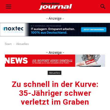
- Anzeige -
Start
Aktuelles
- Anzeige -
Aktuelles
Zu schnell in der Kurve:
35-Jähriger schwer
verletzt im Graben