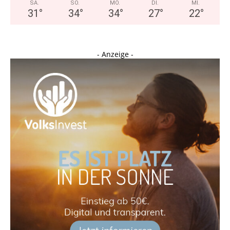
SA.
SO.
MO.
DI.
MI.
31
°
34
°
34
°
27
°
22
°
- Anzeige -