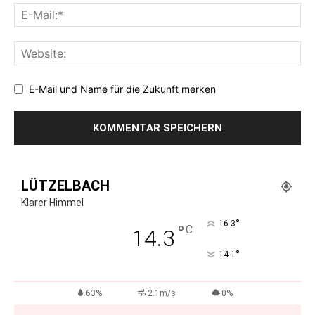
E-Mail und Name für die Zukunft merken
LÜTZELBACH
Klarer Himmel
°
16.3
°
C
14.3
°
14.1
63%
2.1m/s
0%