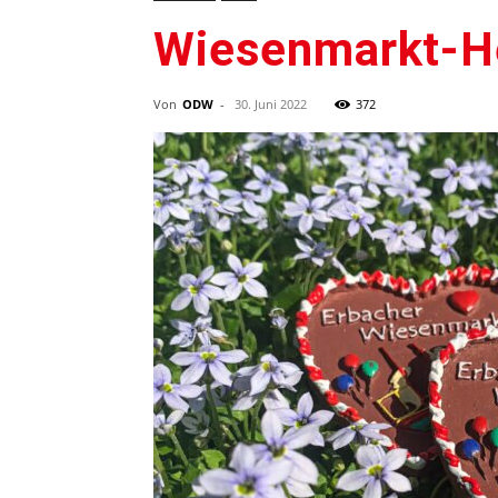
Wiesenmarkt-H
Von
ODW
-
30. Juni 2022
372