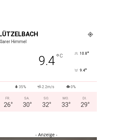
LÜTZELBACH
Klarer Himmel
°
10.8
°
C
9.4
°
9.4
35%
2.2m/s
0%
FR.
SA.
SO.
MO.
DI.
26
°
30
°
32
°
33
°
29
°
- Anzeige -