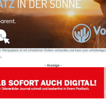
Journal
iv
- Anzeige -