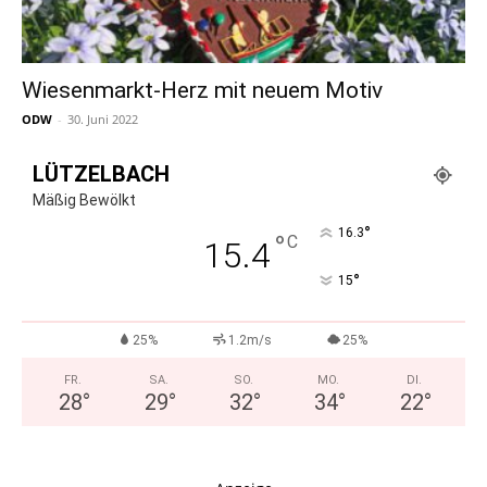
Wiesenmarkt-Herz mit neuem Motiv
ODW
-
30. Juni 2022
LÜTZELBACH
Mäßig Bewölkt
°
16.3
°
C
15.4
°
15
25%
1.2m/s
25%
FR.
SA.
SO.
MO.
DI.
28
°
29
°
32
°
34
°
22
°