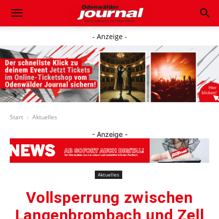
- Anzeige -
Start
Aktuelles
- Anzeige -
Aktuelles
Vollsperrung zwischen
Langenbrombach und Zell