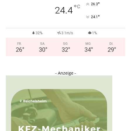
°
26.3
°
C
24.4
°
24.1
32%
3.1m/s
1%
FR.
SA.
SO.
MO.
DI.
26
°
30
°
32
°
34
°
29
°
- Anzeige -