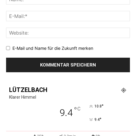
E-Mail und Name für die Zukunft merken
LÜTZELBACH
Klarer Himmel
°
10.8
°
C
9.4
°
9.4