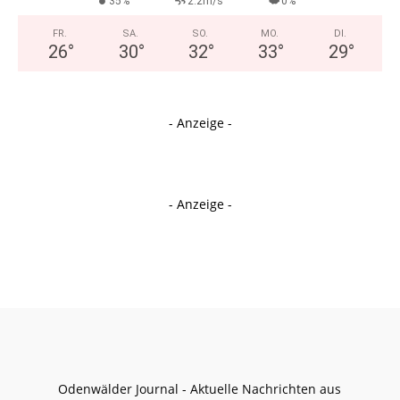
35%
2.2m/s
0%
FR.
SA.
SO.
MO.
DI.
26
°
30
°
32
°
33
°
29
°
- Anzeige -
- Anzeige -
Odenwälder Journal - Aktuelle Nachrichten aus