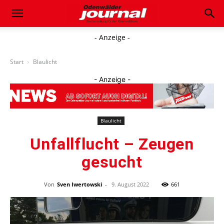
- Anzeige -
Start
Blaulicht
- Anzeige -
Blaulicht
Unfallflucht – Zeugen
gesucht
Von
Sven Iwertowski
-
9. August 2022
661