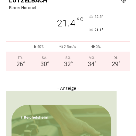
LÜTZELBACH
Klarer Himmel
°
22.5
°
C
21.4
°
21.1
40%
2.5m/s
0%
FR.
SA.
SO.
MO.
DI.
26
°
30
°
32
°
34
°
29
°
- Anzeige -