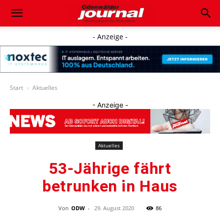
- Anzeige -
Start
Aktuelles
- Anzeige -
Aktuelles
53-Jährige fährt
betrunken in Haus
Von
ODW
-
29. August 2020
86