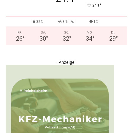
°
24.1
32%
3.1m/s
1%
FR.
SA.
SO.
MO.
DI.
26
°
30
°
32
°
34
°
29
°
- Anzeige -