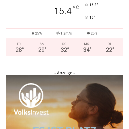
°
16.3
°
C
15.4
°
15
25%
1.2m/s
25%
FR.
SA.
SO.
MO.
DI.
28
°
29
°
32
°
34
°
22
°
- Anzeige -