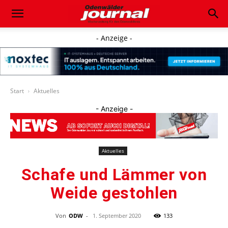
- Anzeige -
Start
Aktuelles
- Anzeige -
Aktuelles
Schafe und Lämmer von
Weide gestohlen
Von
ODW
-
1. September 2020
133