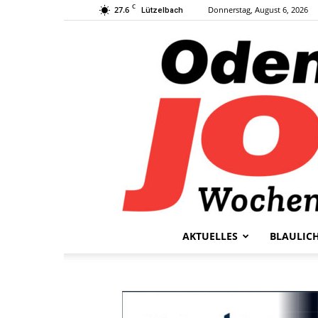
C
27.6
Donnerstag, August 6, 2026
Lützelbach
AKTUELLES
BLAULIC