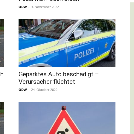
ODW
-
3. November 2022
ch
Geparktes Auto beschädigt –
r
Verursacher flüchtet
ODW
-
24. Oktober 2022