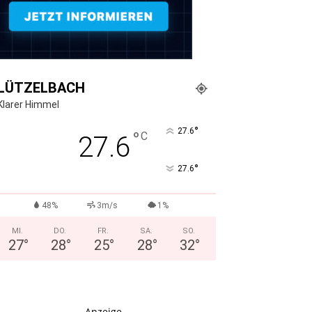
LÜTZELBACH
Klarer Himmel
°
27.6
°
C
27.6
°
27.6
48%
3m/s
1%
MI.
DO.
FR.
SA.
SO.
27
°
28
°
25
°
28
°
32
°
- Anzeige -