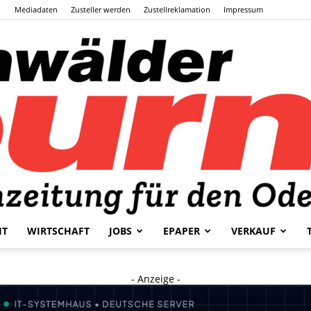
Mediadaten
Zusteller werden
Zustellreklamation
Impressum
HT
WIRTSCHAFT
JOBS
EPAPER
VERKAUF
Odenwälder
- Anzeige -