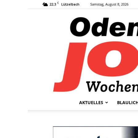
C
22.3
Samstag, August 8, 2026
Lützelbach
AKTUELLES
BLAULIC