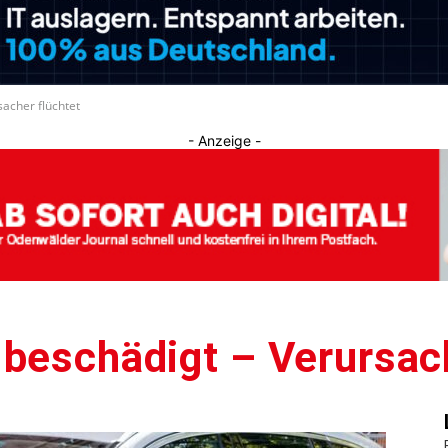
Journal
acher flüchtet
- Anzeige -
beschädigt – Verursach