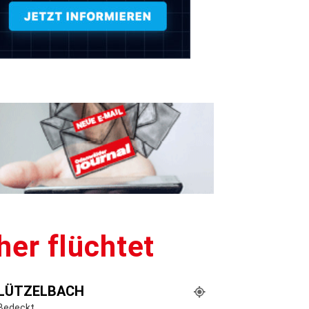
er flüchtet
LÜTZELBACH
Bedeckt