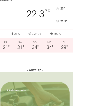
°
23
°
C
22.3
°
21.3
21%
2.2m/s
100%
FR.
SA.
SO.
MO.
DI.
21
°
31
°
34
°
34
°
29
°
- Anzeige -