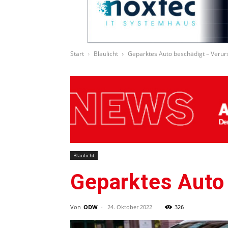
Start
Blaulicht
Geparktes Auto beschädigt – Verurs
Blaulicht
Geparktes Auto 
Von
ODW
-
24. Oktober 2022
326