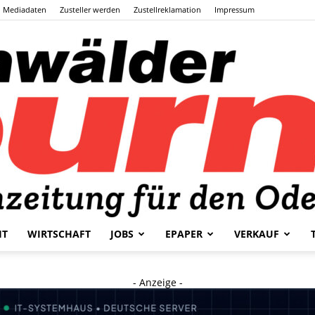
Mediadaten
Zusteller werden
Zustellreklamation
Impressum
HT
WIRTSCHAFT
JOBS
EPAPER
VERKAUF
Odenwälder
- Anzeige -