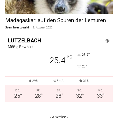
Madagaskar: auf den Spuren der Lemuren
Sven Iwertowski
-
2. August 2022
LÜTZELBACH
Mäßig Bewölkt
°
25.9
°
C
25.4
°
25
29%
5m/s
31%
DO.
FR.
SA.
SO.
MO.
25
°
28
°
28
°
32
°
33
°
- Anzeige -