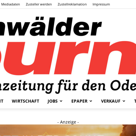
Mediadaten
Zusteller werden
Zustellreklamation
Impressum
HT
WIRTSCHAFT
JOBS
EPAPER
VERKAUF
Odenwälder
- Anzeige -