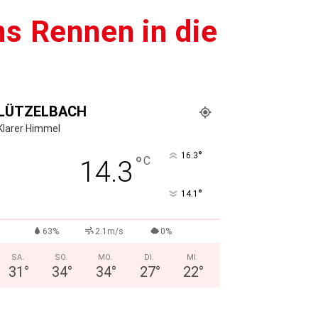
ns Rennen in die
LÜTZELBACH
Klarer Himmel
°
16.3
°
C
14.3
°
14.1
63%
2.1m/s
0%
SA.
SO.
MO.
DI.
MI.
31
°
34
°
34
°
27
°
22
°