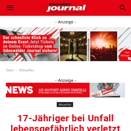
- Anzeige -
Start
Aktuelles
- Anzeige -
Aktuelles
17-Jähriger bei Unfall
lebensgefährlich verletzt