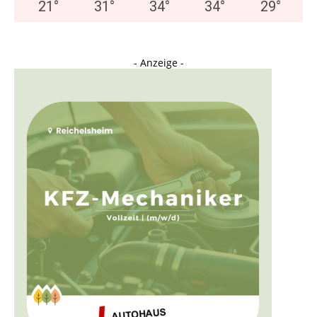
21
°
31
°
34
°
34
°
29
°
- Anzeige -