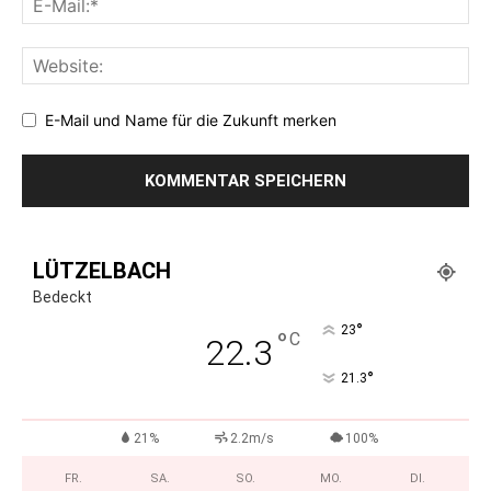
E-Mail und Name für die Zukunft merken
LÜTZELBACH
Bedeckt
°
23
°
C
22.3
°
21.3
21%
2.2m/s
100%
FR.
SA.
SO.
MO.
DI.