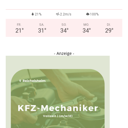
21%
2.2m/s
100%
FR.
SA.
SO.
MO.
DI.
21
°
31
°
34
°
34
°
29
°
- Anzeige -