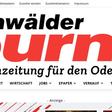
Mediadaten
Zusteller werden
Zustellreklamation
Impressum
HT
WIRTSCHAFT
JOBS
EPAPER
VERKAUF
Odenwälder
- Anzeige -