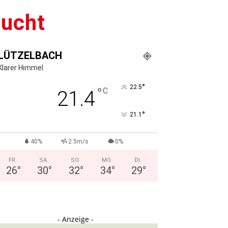
sucht
LÜTZELBACH
Klarer Himmel
°
22.5
°
C
21.4
°
21.1
40%
2.5m/s
0%
FR.
SA.
SO.
MO.
DI.
26
°
30
°
32
°
34
°
29
°
- Anzeige -