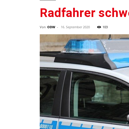
Radfahrer schwe
Von
ODW
-
16. September 2020
103