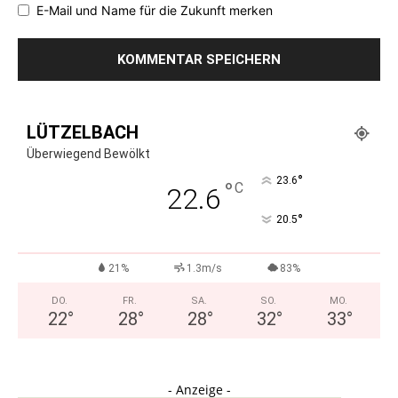
E-Mail und Name für die Zukunft merken
LÜTZELBACH
Überwiegend Bewölkt
°
23.6
°
C
22.6
°
20.5
21%
1.3m/s
83%
DO.
FR.
SA.
SO.
MO.
22
°
28
°
28
°
32
°
33
°
- Anzeige -