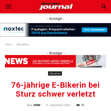
- Anzeige -
Start
Aktuelles
- Anzeige -
Aktuelles
76-jährige E-Bikerin bei
Sturz schwer verletzt
Von
ODW
-
13. September 2020
76