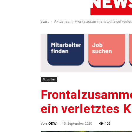
Start
Aktuelles
Frontalzusammenstoß: Zwei verletz
Aktuelles
Frontalzusamme
ein verletztes K
Von
ODW
-
13. September 2020
105