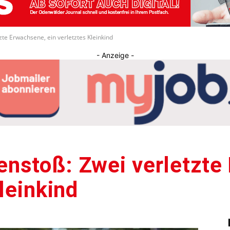
Journal
te Erwachsene, ein verletztes Kleinkind
- Anzeige -
nstoß: Zwei verletzte
leinkind