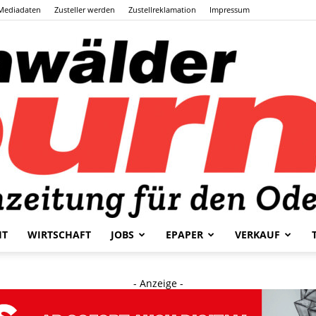
Mediadaten
Zusteller werden
Zustellreklamation
Impressum
HT
WIRTSCHAFT
JOBS
EPAPER
VERKAUF
Odenwälder
- Anzeige -