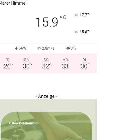
Klarer Himmel
°
17.7
°
C
15.9
°
15.8
56%
2.8m/s
0%
FR.
SA.
SO.
MO.
DI.
26
°
30
°
32
°
33
°
30
°
- Anzeige -