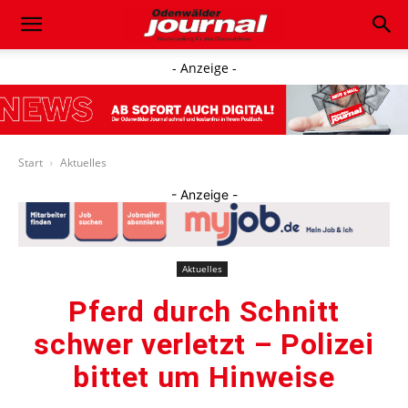
- Anzeige -
Start
Aktuelles
- Anzeige -
Aktuelles
Pferd durch Schnitt
schwer verletzt – Polizei
bittet um Hinweise