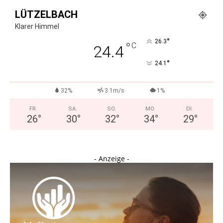
LÜTZELBACH
Klarer Himmel
°
26.3
°
C
24.4
°
24.1
32%
3.1m/s
1%
FR.
SA.
SO.
MO.
DI.
26
°
30
°
32
°
34
°
29
°
- Anzeige -