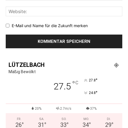
E-Mail und Name für die Zukunft merken
LÜTZELBACH
Mäßig Bewölkt
°
27.8
°
C
27.5
°
24.8
20%
2.7m/s
37%
FR.
SA.
SO.
MO.
DI.
26
°
31
°
33
°
34
°
29
°