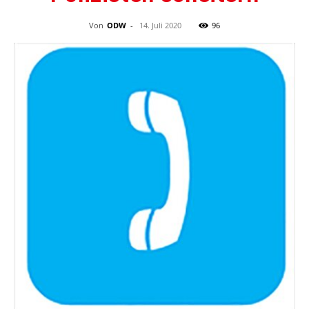
Von
ODW
-
14. Juli 2020
96