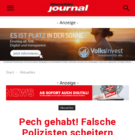
- Anzeige -
Start
Aktuelles
- Anzeige -
Aktuelles
Pech gehabt! Falsche
Polizisten scheitern