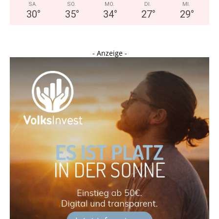
SA.
SO.
MO.
DI.
MI.
30
°
35
°
34
°
27
°
29
°
- Anzeige -