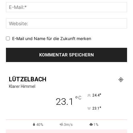
E-Mail und Name für die Zukunft merken
LÜTZELBACH
Klarer Himmel
°
24.4
°
C
23.1
°
23.1
40%
3m/s
1%