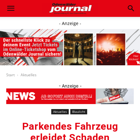
- Anzeige -
Start
Aktuelles
- Anzeige -
Aktuelles
Blaulicht
Parkendes Fahrzeug
erleidet Schaden