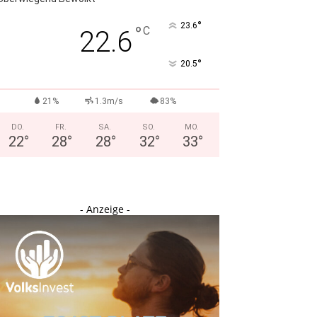
°
23.6
°
C
22.6
°
20.5
21%
1.3m/s
83%
DO.
FR.
SA.
SO.
MO.
22
°
28
°
28
°
32
°
33
°
- Anzeige -