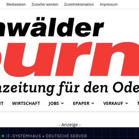
Mediadaten
Zusteller werden
Zustellreklamation
Impressum
HT
WIRTSCHAFT
JOBS
EPAPER
VERKAUF
Odenwälder
- Anzeige -