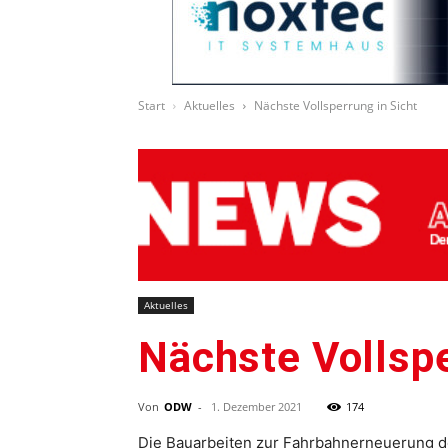
Start
Aktuelles
Nächste Vollsperrung in Sicht
Aktuelles
Nächste Vollspe
Von
ODW
-
1. Dezember 2021
174
Die Bauarbeiten zur Fahrbahnerneuerung d