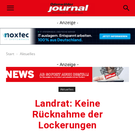
- Anzeige -
Start
Aktuelles
- Anzeige -
Aktuelles
Landrat: Keine
Rücknahme der
Lockerungen