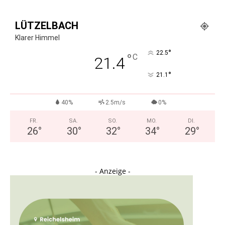
LÜTZELBACH
Klarer Himmel
°
22.5
°
C
21.4
°
21.1
40%
2.5m/s
0%
FR.
SA.
SO.
MO.
DI.
26
°
30
°
32
°
34
°
29
°
- Anzeige -