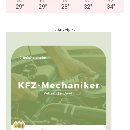
DO.
FR.
SA.
SO.
MO.
29
°
29
°
28
°
32
°
34
°
- Anzeige -