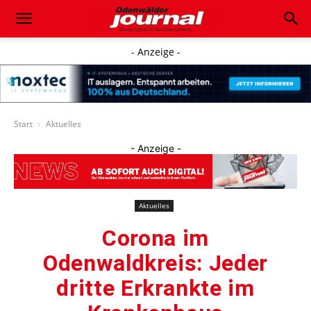
- Anzeige -
Start
Aktuelles
- Anzeige -
Aktuelles
Corona im
Odenwaldkreis: Jeder
dritte Erkrankte im