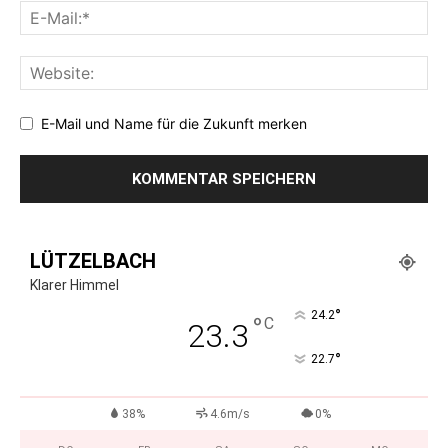
E-Mail und Name für die Zukunft merken
LÜTZELBACH
Klarer Himmel
°
24.2
°
C
23.3
°
22.7
38%
4.6m/s
0%