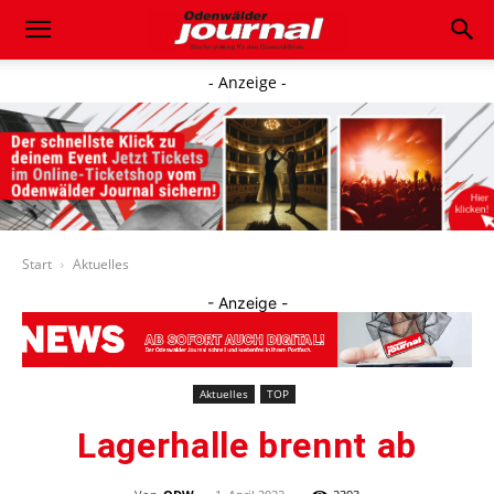
- Anzeige -
Start
Aktuelles
- Anzeige -
Aktuelles
TOP
Lagerhalle brennt ab