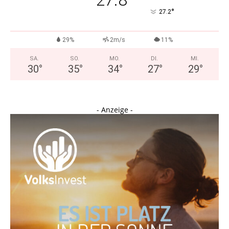
27.8
°
27.2
29%
2m/s
11%
SA.
SO.
MO.
DI.
MI.
30
°
35
°
34
°
27
°
29
°
- Anzeige -