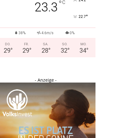
°
24.2
°
C
23.3
°
22.7
38%
4.6m/s
0%
DO.
FR.
SA.
SO.
MO.
29
°
29
°
28
°
32
°
34
°
- Anzeige -