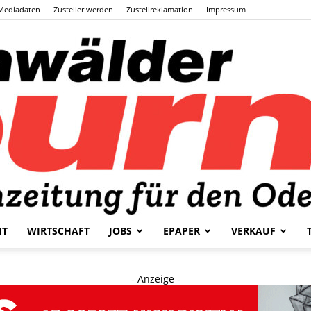
Mediadaten
Zusteller werden
Zustellreklamation
Impressum
HT
WIRTSCHAFT
JOBS
EPAPER
VERKAUF
Odenwälder
- Anzeige -