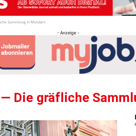
Journal
liche Sammlung in Mundart
- Anzeige -
— Die gräfliche Samml