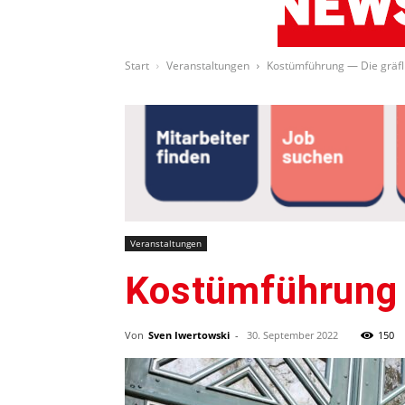
Start
Veranstaltungen
Kostümführung — Die gräf
Veranstaltungen
Kostümführung 
Von
Sven Iwertowski
-
30. September 2022
150