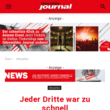
- Anzeige -
Start
Aktuelles
- Anzeige -
Aktuelles
Jeder Dritte war zu
schnell