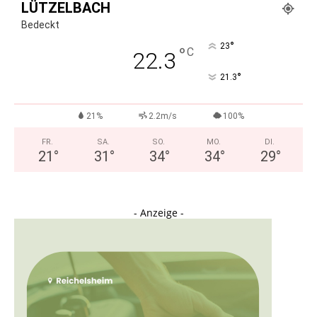
LÜTZELBACH
Bedeckt
°
23
°
C
22.3
°
21.3
21%
2.2m/s
100%
FR.
SA.
SO.
MO.
DI.
21
°
31
°
34
°
34
°
29
°
- Anzeige -