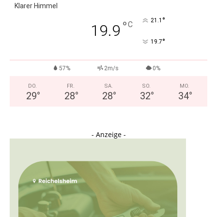
Klarer Himmel
°
21.1
°
C
19.9
°
19.7
57%
2m/s
0%
DO.
FR.
SA.
SO.
MO.
29
°
28
°
28
°
32
°
34
°
- Anzeige -