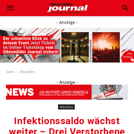
- Anzeige -
Start
Aktuelles
- Anzeige -
Aktuelles
Infektionssaldo wächst
weiter – Drei Verstorbene