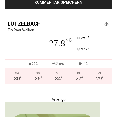
LÜTZELBACH
Ein Paar Wolken
°
29.2
°
C
27.8
°
27.2
29%
2m/s
11%
SA.
SO.
MO.
DI.
MI.
30
°
35
°
34
°
27
°
29
°
- Anzeige -