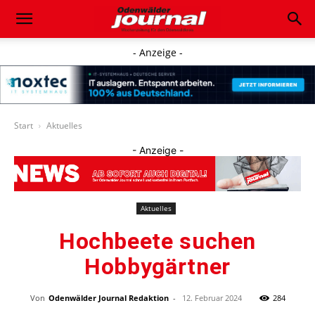
- Anzeige -
Start
Aktuelles
- Anzeige -
Aktuelles
Hochbeete suchen
Hobbygärtner
Von
Odenwälder Journal Redaktion
-
12. Februar 2024
284