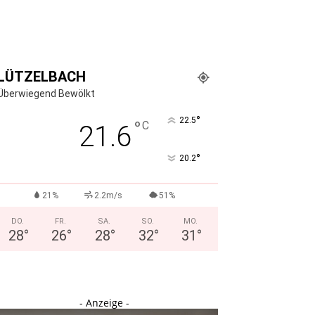
LÜTZELBACH
Überwiegend Bewölkt
°
22.5
°
C
21.6
°
20.2
21%
2.2m/s
51%
DO.
FR.
SA.
SO.
MO.
28
°
26
°
28
°
32
°
31
°
- Anzeige -