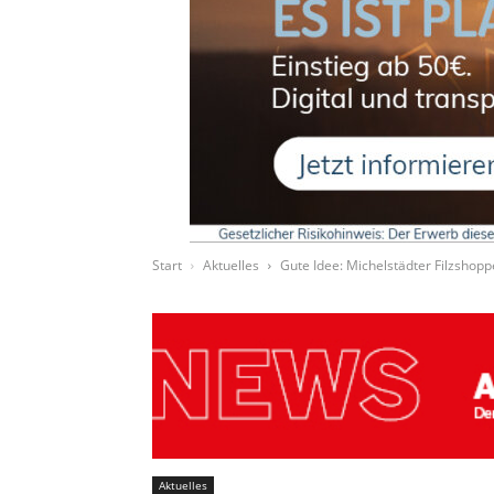
Start
Aktuelles
Gute Idee: Michelstädter Filzshopp
Aktuelles