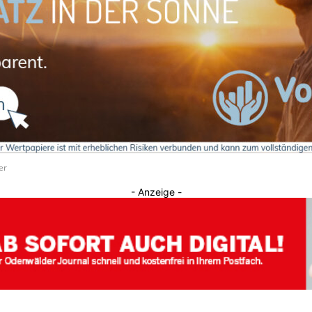
Journal
er
- Anzeige -