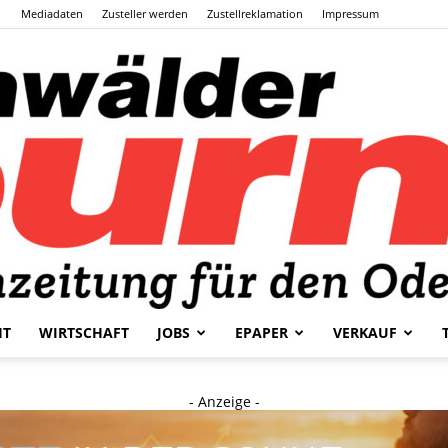
Mediadaten
Zusteller werden
Zustellreklamation
Impressum
HT
WIRTSCHAFT
JOBS
EPAPER
VERKAUF
Odenwälder
- Anzeige -