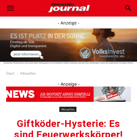
- Anzeige -
Start
Aktuelles
- Anzeige -
Aktuelles
Giftköder-Hysterie: Es
sind Feuerwerkskörper!