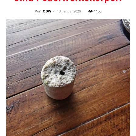
Von
ODW
-
13. Januar 2020
1153