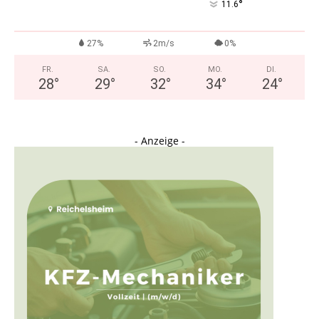
°
11.6
27%
2m/s
0%
FR.
SA.
SO.
MO.
DI.
28
°
29
°
32
°
34
°
24
°
- Anzeige -