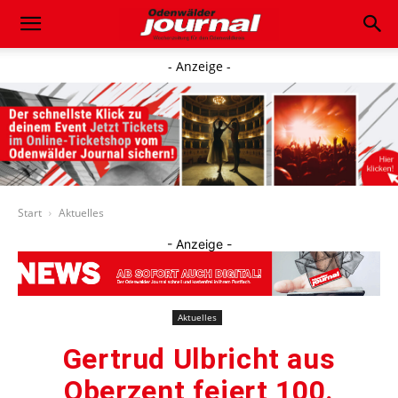
- Anzeige -
Start
Aktuelles
- Anzeige -
Aktuelles
Gertrud Ulbricht aus
Oberzent feiert 100.