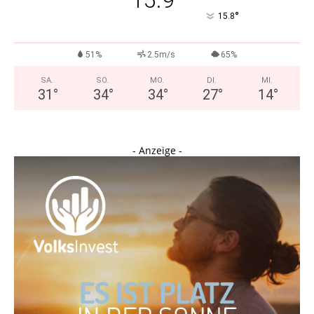
15.9
°
15.8
51%
2.5m/s
65%
SA.
SO.
MO.
DI.
MI.
31
°
34
°
34
°
27
°
14
°
- Anzeige -