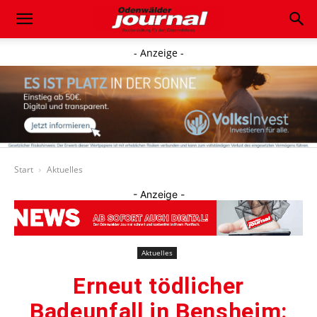
- Anzeige -
Start
Aktuelles
- Anzeige -
Aktuelles
Erneut tödlicher
Badeunfall in Bensheim: