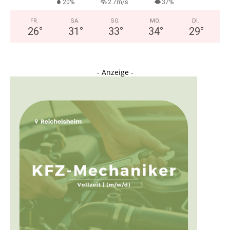
20%
2.7m/s
37%
FR.
SA.
SO.
MO.
DI.
26
°
31
°
33
°
34
°
29
°
- Anzeige -