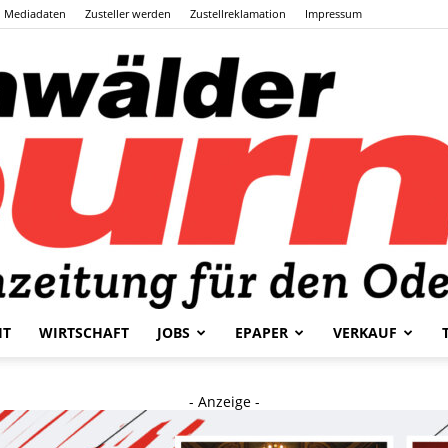
Mediadaten
Zusteller werden
Zustellreklamation
Impressum
HT
WIRTSCHAFT
JOBS
EPAPER
VERKAUF
Odenwälder
- Anzeige -