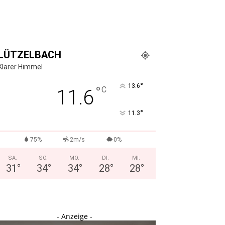
LÜTZELBACH
Klarer Himmel
°
13.6
°
C
11.6
°
11.3
75%
2m/s
0%
SA.
SO.
MO.
DI.
MI.
31
°
34
°
34
°
28
°
28
°
- Anzeige -