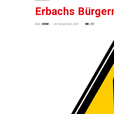
Erbachs Bürger
Von
ODW
-
29. November 2021
291