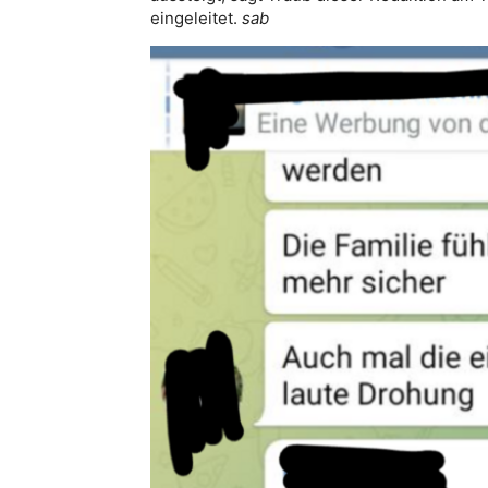
eingeleitet.
sab