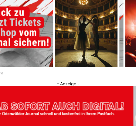
Journal
ht
- Anzeige -