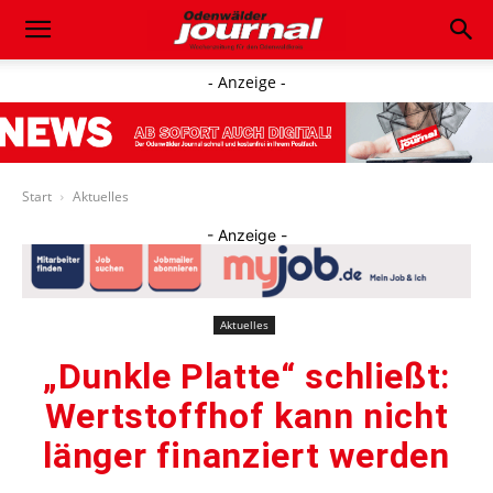
- Anzeige -
Start
Aktuelles
- Anzeige -
Aktuelles
„Dunkle Platte“ schließt:
Wertstoffhof kann nicht
länger finanziert werden