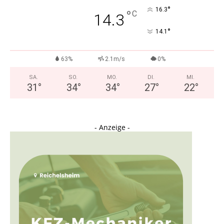
°
16.3
°
C
14.3
°
14.1
63%
2.1m/s
0%
SA.
SO.
MO.
DI.
MI.
31
°
34
°
34
°
27
°
22
°
- Anzeige -