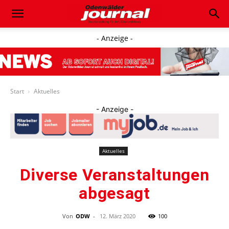
- Anzeige -
Start
Aktuelles
- Anzeige -
Aktuelles
Diverse Veranstaltungen
abgesagt
Von
ODW
-
12. März 2020
100