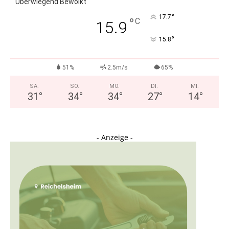
Überwiegend Bewölkt
°
17.7
°
C
15.9
°
15.8
51%
2.5m/s
65%
SA.
SO.
MO.
DI.
MI.
31
°
34
°
34
°
27
°
14
°
- Anzeige -