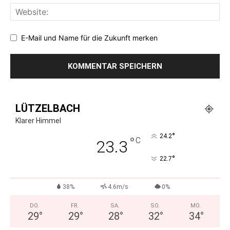
E-Mail und Name für die Zukunft merken
LÜTZELBACH
Klarer Himmel
°
24.2
°
C
23.3
°
22.7
38%
4.6m/s
0%
DO.
FR.
SA.
SO.
MO.
29
°
29
°
28
°
32
°
34
°