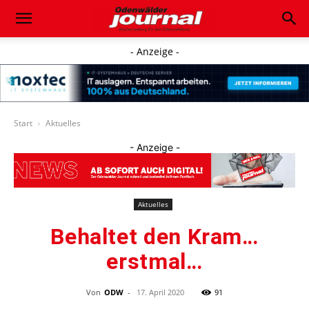
- Anzeige -
Start
Aktuelles
- Anzeige -
Aktuelles
Behaltet den Kram…
erstmal…
Von
ODW
-
17. April 2020
91