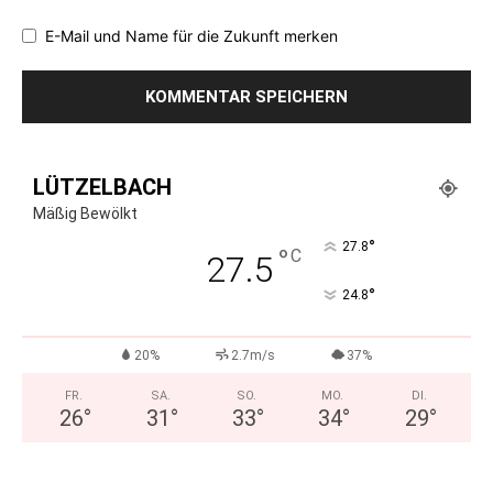
E-Mail und Name für die Zukunft merken
LÜTZELBACH
Mäßig Bewölkt
°
27.8
°
C
27.5
°
24.8
20%
2.7m/s
37%
FR.
SA.
SO.
MO.
DI.
26
°
31
°
33
°
34
°
29
°