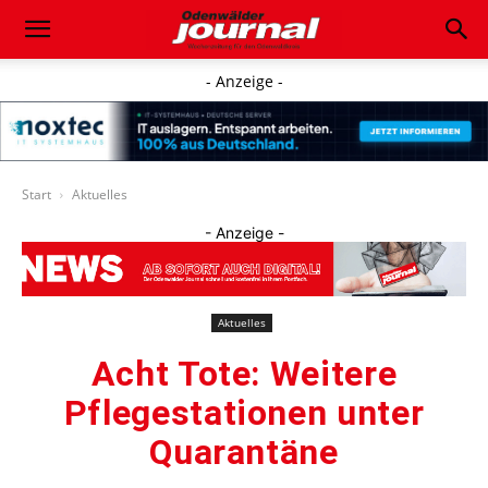
- Anzeige -
Start
Aktuelles
- Anzeige -
Aktuelles
Acht Tote: Weitere
Pflegestationen unter
Quarantäne