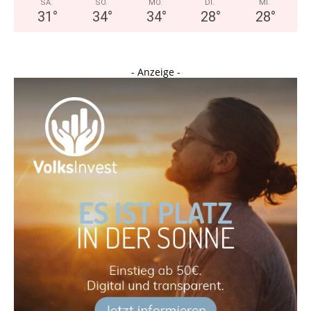
SA.
SO.
MO.
DI.
MI.
31
°
34
°
34
°
28
°
28
°
- Anzeige -