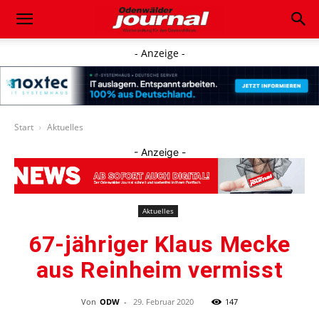
- Anzeige -
Start
Aktuelles
- Anzeige -
Aktuelles
67-jähriger Klaus Mecke
aus Reinheim vermisst
Von
ODW
-
29. Februar 2020
147