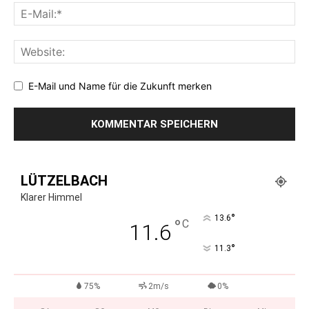
E-Mail und Name für die Zukunft merken
LÜTZELBACH
Klarer Himmel
°
13.6
°
C
11.6
°
11.3
75%
2m/s
0%